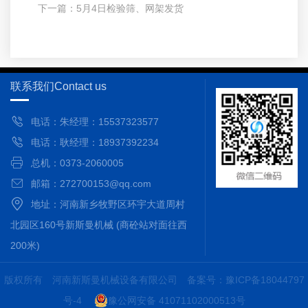
下一篇：
5月4日检验筛、网架发货
联系我们
Contact us
电话：朱经理：15537323577
电话：耿经理：18937392234
总机：0373-2060005
邮箱：272700153@qq.com
地址：河南新乡牧野区环宇大道周村
北园区160号新斯曼机械 (商砼站对面往西
200米)
版权所有 河南新斯曼机械设备有限公司
备案号：豫ICP备18044797
号-4
豫公网安备 41071102000513号