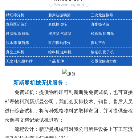
Service support
精细筛分机
超声波振动筛
三次元旋振筛
食品医药筛分
直线振动筛
直排振动筛
过滤筛 圆形筛
摇摆筛 气旋筛
检验筛 拍击筛
脱水筛 滚筒筛
矿用振动筛分
振动平台
真空上料机
给料机 送料机
输送机 提升机
无尘 吨包投料站
产品 配件
石墨化解决方案
新斯曼机械无忧服务：
免费试机：提供物料即可到新斯曼免费试机，也可直接
邮寄物料到新斯曼公司，我们会安排技术、销售、售后人员
进行综合试机，将每种规格物料的取样寄回，并可提供全程
录像与文档记录试机过程；
流程设计：新斯曼机械可对我公司所售设备上下工艺流