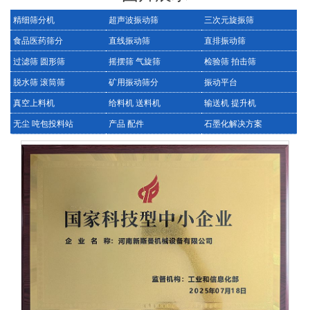
精细筛分机
超声波振动筛
三次元旋振筛
食品医药筛分
直线振动筛
直排振动筛
过滤筛 圆形筛
摇摆筛 气旋筛
检验筛 拍击筛
脱水筛 滚筒筛
矿用振动筛分
振动平台
真空上料机
给料机 送料机
输送机 提升机
无尘 吨包投料站
产品 配件
石墨化解决方案