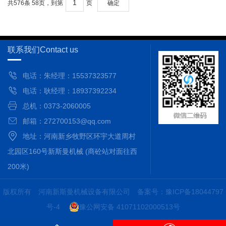
共576条 58页，到第
页
确定
联系我们
Contact us
电话：朱经理：15537323577
电话：耿经理：18937392234
总机：0373-2060005
邮箱：272700153@qq.com
地址：河南新乡牧野区环宇大道周村
北园区160号新斯曼机械 (商砼站对面往西
200米)
版权所有 河南新斯曼机械设备有限公司
备案号：豫ICP备18044797
号-4
豫公网安备 41071102000513号