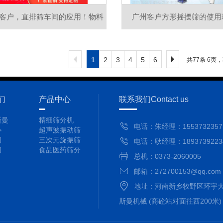
客户，直排筛车间的应用！物料
广州客户方形摇摆筛的使用
筛分难，请找新斯曼！
1
2
3
4
5
6
共77条 6页
们
产品中心
联系我们
Contact us
斯曼
精细筛分机
电话：朱经理：1553732357
心
超声波振动筛
间
三次元旋振筛
电话：耿经理：1893739223
们
食品医药筛分
总机：0373-2060005
邮箱：272700153@qq.com
地址：河南新乡牧野区环宇大
斯曼机械 (商砼站对面往西200米)