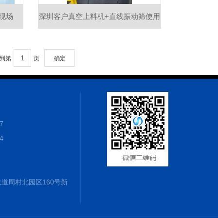
现场
深圳客户真空上料机+直线振动筛使用
现场
，到第
页
确定
7
4
道周村北园区160号新