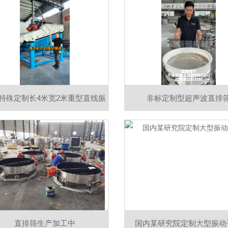
细筛分，助力高效生产
特殊定制长4米宽2米重型直线振
非标定制型超声波直排
，高效筛分、精准分级、处理量
、维护简便，助您降本增效！
直排筛生产加工中
国内某研究院定制大型振动