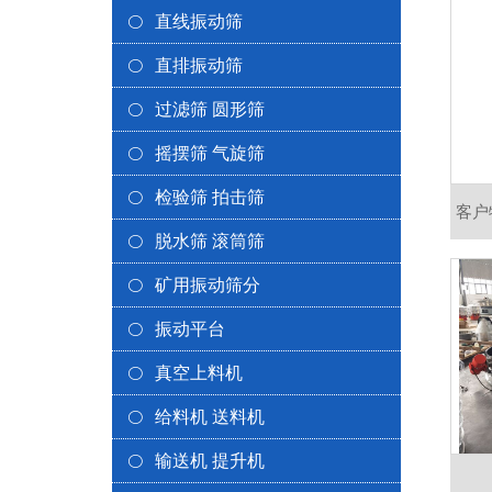
直线振动筛
直排振动筛
过滤筛 圆形筛
摇摆筛 气旋筛
检验筛 拍击筛
客户
脱水筛 滚筒筛
动筛
矿用振动筛分
大
振动平台
真空上料机
给料机 送料机
输送机 提升机